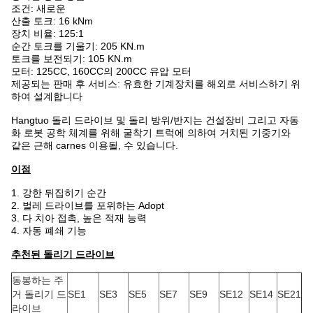
조건: 새로운
산출 토크: 16 kNm
장치 비율: 125:1
순간 토크를 기울기: 205 KN.m
토크를 보전되기: 105 KN.m
모터:
125CC, 160CC의 200CC 유압 모터
제공되는 판매 후 서비스: 유효한 기계장치를 해외로 서비스하기 위
하여 설계합니다
Hangtuo 돌리 드라이브 및 돌리 방위/반지는 건설장비 그리고 자동
화 로봇 공학 체계를 위해 굴착기 트럭에 의하여 거치된 기중기와
같은 근해 carnes 이용될, 수 있습니다.
이점
1.
강한 뒤집히기 순간
2. 벌레 드라이브를 포위하는 Adopt
3. 다 치아 접촉, 높은 적재 능력
4. 자동 폐쇄 기능
추천된 돌리기 드라이브
동봉하는 주
거 돌리기 드
SE1
SE3
SE5
SE7
SE9
SE12
SE14
SE21
라이브