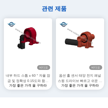
관련 제품
비디오
비디오
내부 하드 스톱 ± 60 ° 자율 잠
옵션 홀 센서 태양 전지 패널
금 및 정확성 0.15도와 함께
스윙 드라이브 빠르고 쉬운 설
가장 좋은 가격 을 구하라
가장 좋은 가격 을 구하라
워크 기어 슬레드 드라이브
치 및 맞춤형 솔루션