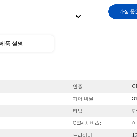
가장 좋
제품 설명
인증:
C
기어 비율:
3
타입:
단
계
OEM 서비스:
이
드라이버:
1