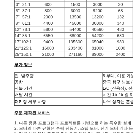
3"
31:1
600
1500
3000
30
5"
37:1
800
6000
9200
68
7"
57:1
2000
13500
13200
132
9"
61:1
4400
45000
30800
340
12"
78:1
5800
54400
40560
480
14"
85:1
6550
68000
54200
680
17"
102:1
9400
135600
65040
980
21"
125:1
16000
203400
81000
1600
25"
150:1
21000
271160
89000
2400
부가 정보
민. 발주량
5 부대, 이용 
공항
중국 항구 닝보 
지불 기간
L/C (신용장),
배달 시간
시간 15-45 일
패키징 세부 사항
나무 상자는 훈
주문 제작된 서비스
1. 다른 응용 프로그램과 프로젝트를 기반으로 하는 특수한 설계
2. 모터의 다른 유형은 수력 원동기, 스텝 모터, 전기 모터 기타 