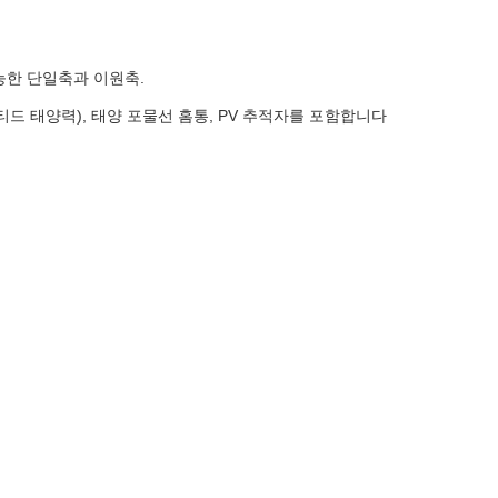
능한 단일축과 이원축.
티드 태양력), 태양 포물선 홈통, PV 추적자를 포함합니다