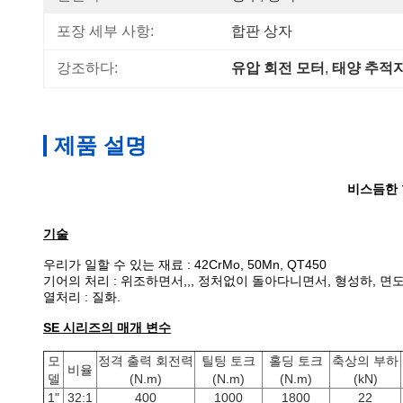
포장 세부 사항:
합판 상자
강조하다:
유압 회전 모터
, 
태양 추적
제품 설명
비스듬한 한
기술
우리가 일할 수 있는 재료 : 42CrMo, 50Mn, QT450
기어의 처리 : 위조하면서,,, 정처없이 돌아다니면서, 형성하, 면
열처리 : 질화.
SE 시리즈의 매개 변수
모
정격 출력 회전력
틸팅 토크
홀딩 토크
축상의 부하
비율
델
(N.m)
(N.m)
(N.m)
(kN)
1"
32:1
400
1000
1800
22