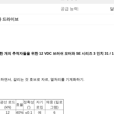
공급 능력:
달
자 드라이브
 개의 추적자들을 위한 12 VDC 브러쉬 모터와 SE 시리즈 3 인치 31 / 
도하면서, 갈리는 것 호브로 자르, 열처리를 기계화하기.
광선 로드
정확성
자기
체중 (킬로
효율
(kN)
(')
로킹
그램)
12
40%
≤0.1
예
6