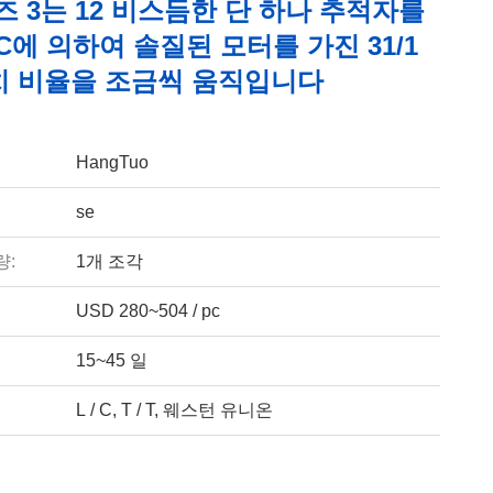
즈 3는 12 비스듬한 단 하나 추적자를
C에 의하여 솔질된 모터를 가진 31/1
치 비율을 조금씩 움직입니다
HangTuo
se
량:
1개 조각
USD 280~504 / pc
15~45 일
L / C, T / T, 웨스턴 유니온