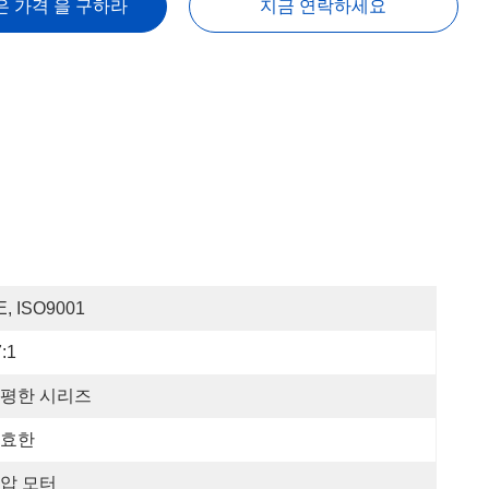
은 가격 을 구하라
지금 연락하세요
E, ISO9001
:1
평한 시리즈
효한
압 모터