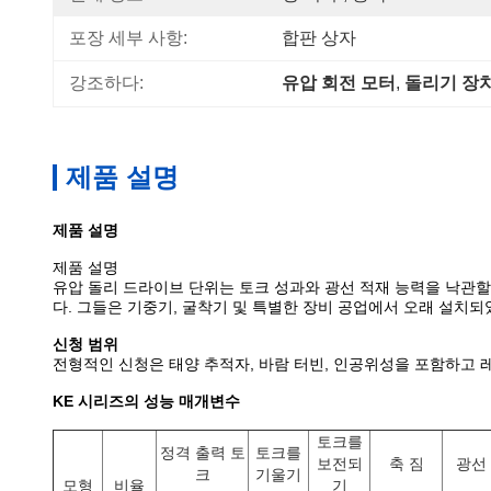
포장 세부 사항:
합판 상자
강조하다:
유압 회전 모터
, 
돌리기 장
제품 설명
제품 설명
제품 설명
유압 돌리 드라이브 단위는 토크 성과와 광선 적재 능력을 낙관할
다. 그들은 기중기, 굴착기 및 특별한 장비 공업에서 오래 설치되
신청 범위
전형적인 신청은 태양 추적자, 바람 터빈, 인공위성을 포함하고 레이다
KE 시리즈의 성능 매개변수
토크를
정격 출력 토
토크를
보전되
축 짐
광선
크
기울기
모형
비율
기