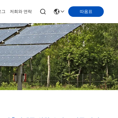
따옴표
로그
저희와 연락