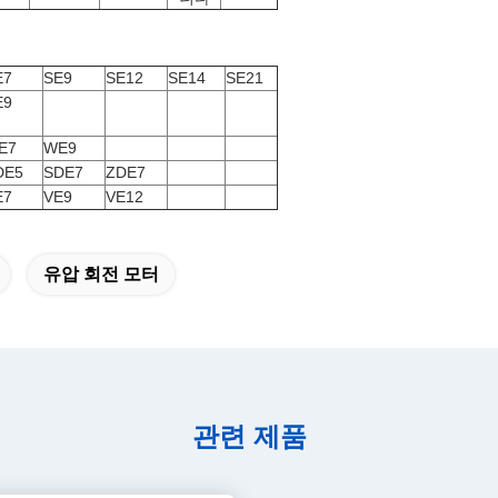
E7
SE9
SE12
SE14
SE21
E9
E7
WE9
DE5
SDE7
ZDE7
E7
VE9
VE12
유압 회전 모터
관련 제품