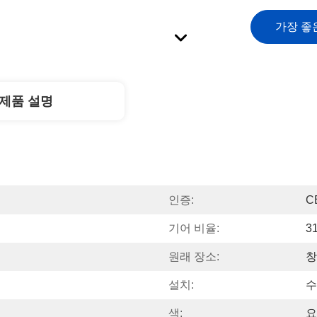
가장 좋
제품 설명
인증:
C
기어 비율:
31
원래 장소:
창
설치:
수
색:
요