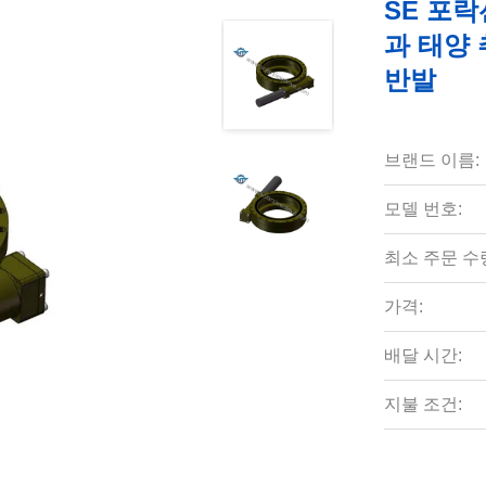
SE 포락
과 태양
반발
브랜드 이름:
모델 번호:
최소 주문 수
가격:
배달 시간:
지불 조건: