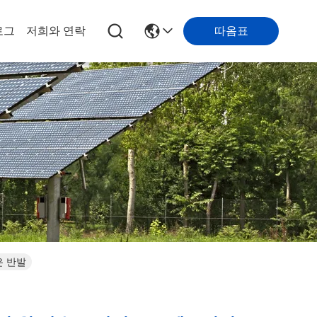
따옴표
로그
저희와 연락
은 반발