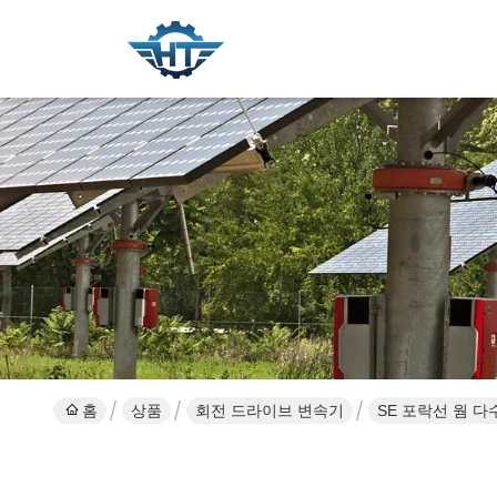
홈
상품
회전 드라이브 변속기
SE 포락선 웜 다