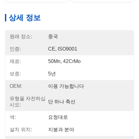
상세 정보
원래 장소:
중국
인증:
CE, ISO9001
재료:
50Mn, 42CrMo
보증:
5년
OEM:
이용 가능합니다
유형을 자전하십
단 하나 축선
시오:
색:
요청대로
설치 위치:
지붕과 분야