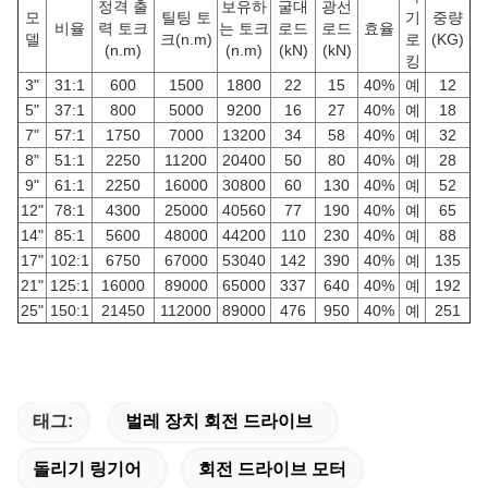
정격 출
보유하
굴대
광선
모
틸팅 토
기
중량
비율
력 토크
는 토크
로드
로드
효율
델
크(n.m)
로
(KG)
(n.m)
(n.m)
(kN)
(kN)
킹
3"
31:1
600
1500
1800
22
15
40%
예
12
5"
37:1
800
5000
9200
16
27
40%
예
18
7"
57:1
1750
7000
13200
34
58
40%
예
32
8"
51:1
2250
11200
20400
50
80
40%
예
28
9"
61:1
2250
16000
30800
60
130
40%
예
52
12"
78:1
4300
25000
40560
77
190
40%
예
65
14"
85:1
5600
48000
44200
110
230
40%
예
88
17"
102:1
6750
67000
53040
142
390
40%
예
135
21"
125:1
16000
89000
65000
337
640
40%
예
192
25"
150:1
21450
112000
89000
476
950
40%
예
251
태그:
벌레 장치 회전 드라이브
돌리기 링기어
회전 드라이브 모터