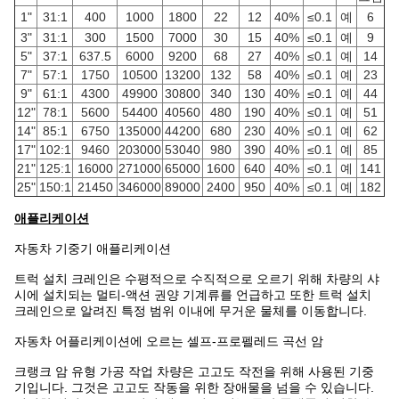
1"
31:1
400
1000
1800
22
12
40%
≤0.1
예
6
3"
31:1
300
1500
7000
30
15
40%
≤0.1
예
9
5"
37:1
637.5
6000
9200
68
27
40%
≤0.1
예
14
7"
57:1
1750
10500
13200
132
58
40%
≤0.1
예
23
9"
61:1
4300
49900
30800
340
130
40%
≤0.1
예
44
12"
78:1
5600
54400
40560
480
190
40%
≤0.1
예
51
14"
85:1
6750
135000
44200
680
230
40%
≤0.1
예
62
17"
102:1
9460
203000
53040
980
390
40%
≤0.1
예
85
21"
125:1
16000
271000
65000
1600
640
40%
≤0.1
예
141
25"
150:1
21450
346000
89000
2400
950
40%
≤0.1
예
182
애플리케이션
자동차 기중기 애플리케이션
트럭 설치 크레인은 수평적으로 수직적으로 오르기 위해 차량의 샤
시에 설치되는 멀티-액션 권양 기계류를 언급하고 또한 트럭 설치
크레인으로 알려진 특정 범위 이내에 무거운 물체를 이동합니다.
자동차 어플리케이션에 오르는 셀프-프로펠레드 곡선 암
크랭크 암 유형 가공 작업 차량은 고고도 작전을 위해 사용된 기중
기입니다. 그것은 고고도 작동을 위한 장애물을 넘을 수 있습니다.