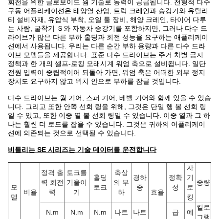
회전을 위한 글로보이드 웜 기술로 동력이 공급됩니다. 전형적 다수
구동 어플리케이션은 태양열 산업, 트럭 크레인과 승강기와 유틸리
티 설비자재, 유압식 부착, 오일 툴 장비, 해양 크레인, 타이어 다루
는 사람, 굴착기 Ｓ와 자동차 승강기를 포함하지만, 그러나 다수 드
라이브가 많은 다른 부하 홀딩과 회전 성능을 요구하는 애플리케이
션에서 사용됩니다. 우리는 다른 순간 부하 용량과 다른 다수 드라
이브 모델들을 제공합니다. 표준 다수 드라이브는 주거 차별 금지
정책과 한 개의 셀프-로킹 모래시계 워엄 축으로 설비됩니다. 일단
전원 입력이 중립적이어 되돌아 가면, 워엄 축은 어떠한 외부 정지
장치도 요구하지 않고 위치 안으로 부하를 잠글 것입니다.
다수 드라이브는 웜 기어, 스퍼 기어, 베벨 기어와 함께 있을 수 있습
니다. 그리고 또한 안쪽 선회 링을 위해, 그것은 단일 행 볼 선회 링
일 수 있고, 또한 이중 열 볼 선회 링일 수 있습니다. 이중 열과 그 하
나는 훨씬 더 로드를 잡을 수 있습니다. 그것은 귀하의 어플리케이
션에 의존되는 것으로 선택될 수 있습니다.
비틀리는 SE 시리즈는 기술 데이터를 운전합니다
자
정격 출
토크를
축상
홀딩
경하
정확
기
력 회전
기울이
의 부
중량
모
토크
중
성
로
비율
력
기
하
효율
델
킹
킬로
N.m
N.m
N.m
나트
나트
급
예
그램