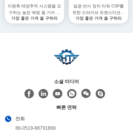
이원축 태양추적 시스템을 요
일광 반사 장치 타워 CSP를
구하는 높은 예방 웜 기어 다
위한 드라이브 트렌스미션을
가장 좋은 가격 을 구하라
가장 좋은 가격 을 구하라
수 드라이브
비트는고 정밀도 이원축
소셜 미디어
빠른 연락
전화
86-0519-88791866