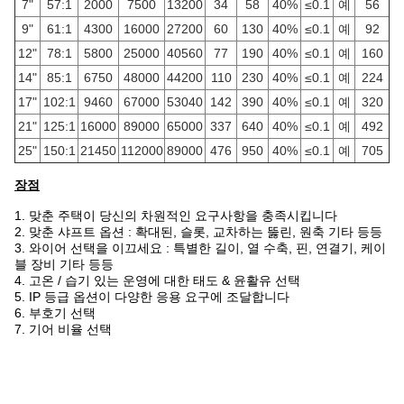
7"
57:1
2000
7500
13200
34
58
40%
≤0.1
예
56
9"
61:1
4300
16000
27200
60
130
40%
≤0.1
예
92
12"
78:1
5800
25000
40560
77
190
40%
≤0.1
예
160
14"
85:1
6750
48000
44200
110
230
40%
≤0.1
예
224
17"
102:1
9460
67000
53040
142
390
40%
≤0.1
예
320
21"
125:1
16000
89000
65000
337
640
40%
≤0.1
예
492
25"
150:1
21450
112000
89000
476
950
40%
≤0.1
예
705
장점
1. 맞춘 주택이 당신의 차원적인 요구사항을 충족시킵니다
2. 맞춘 샤프트 옵션 : 확대된, 슬롯, 교차하는 뚫린, 원축 기타 등등
3. 와이어 선택을 이끄세요 : 특별한 길이, 열 수축, 핀, 연결기, 케이
블 장비 기타 등등
4. 고온 / 습기 있는 운영에 대한 태도 & 윤활유 선택
5. IP 등급 옵션이 다양한 응용 요구에 조달합니다
6. 부호기 선택
7. 기어 비율 선택