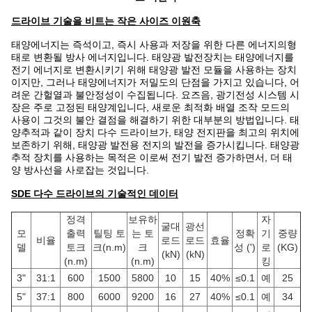
드라이브 기술을 비트는 작은 사이즈 이원축
태양에너지는 즉석이고, 즉시 사용과 저장을 위한 다른 에너지의형
태로 변환될 방사 에너지입니다. 태양광 발전장치는 태양에너지를
전기 에너지로 변환시키기 위해 태양광 발전 모듈을 사용하는 장치
이지만, 그러나 태양에너지가 저밀도의 단점을 가지고 있습니다, 어
려운 간헐열과 불안정성이 수집됩니다. 요즈음, 광기전성 시스템 시
장은 주로 고정된 태양계입니다, 새로운 최적화 배열 조작 모드의
사용이 그것의 불안 결점을 해결하기 위한 대부분의 방법입니다. 태
양추적과 같이 장치 다수 드라이브가, 태양 전지판을 최고의 위치에
보존하기 위해, 태양광 발전용 전지의 발전을 증가시킵니다. 태양광
추적 장치를 사용하는 목적은 이로써 전기 발전 증가하면서, 더 태
양 방사선을 사로잡는 것입니다.
SDE 다수 드라이브의 기술적인 데이터
정격
보유하
자
굴대
광선
모
출력
틸팅 토
는 토
정확
기
중량
비율
로드
로드
효율
델
토크
크(n.m)
크
성 (')
로
(KG)
(kN)
(kN)
(n.m)
(n.m)
킹
3"
31:1
600
1500
5800
10
15
40%
≤0.1
예
25
5"
37:1
800
6000
9200
16
27
40%
≤0.1
예
34