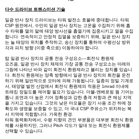
다수 드라이브 트렌스미션 기술
일광 반사 장치 드라이브는 타워 발전소 효율에 중대합니다. 타워
CSP 원전에서, 수만의 일광 반사 장치는 고온을 수집하기 위해 흡
수 타워를 열의 말에 태양 방사선을 흡열기에 집중시키고 열을 수집
합니다. 연속적이고 안정적 집열을 보증하기 위해, 일광 반사 장치
는 늘 태양의 위치를 추적하고, 송신 장치를 통하여 수평선상 방위
각과 피치 방향 (이중 축으로) 이동하여야 합니다.
탑 일광 반사 장치의 공통 전송 구성요소---회전식 환원제
요즈음, 일광 반사 장치 체제의 가장 공통 전송 구성요소는 아래의
그림에 나타난 바와 같이 회전식 환원제라고 불리는 장치를 있습니
다. 회전식 환원제는 양축 방향에서 일광 반사 장치의 회전을 운전
하기 위해 일반적으로 모터에 의해 가동됩니다. 일종의 정밀 기계로
서, 태양열 발전 산업에서 회전식 환원제의 적용은 1mrad 이내에
트래킹 정밀도를 제어할 필요가 있습니다. 더블-엔베로핑 웜 기어는
톱니 표면과 더 높은 기어 정확성과 강한 충격 저항과 큰 메싱 지역
을 가지고 있습니다. 그것의 낮은 마모율은 장기 사용 조건 하에 정
확도와 생명을 보증할 수 있고, 더 국내 CSP 주유소가 위치하는 북
서 지역에 적합합니다. 가옥한 환경.
타워 동력화차에서, 수평 지향의 견인 부분품은 대부분 회전식 환원
제를 사용하지만, 그러나 Pitch 각도가 밀대 또는 회전식 환원제를
선택할 수 있습니다.