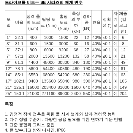
드라이브를 비트는 SE 시리즈의 매개 변수
축상
자
체중
정격 출
홀딩
경하
모
틸팅 토
의 부
정확
기
(킬
비율
력 토크
토크
중
효율
델
크 (N.m)
하
성 (')
로
로그
(n.m)
(N.m)
(kN)
(kN)
킹
램)
1"
32:1
400
1000
1800
22
12
40%
≤0.1
예
6
3"
31:1
600
1500
3000
30
16
40%
≤0.1
예
8
5"
37:1
800
6000
9200
68
27
40%
≤0.1
예
12
7"
57:1
2000
13500
13200
132
58
40%
≤0.1
예
21
9"
61:1
4400
45000
30800
340
130
40%
≤0.1
예
49
12"
78:1
5800
54400
40560
480
190
40%
≤0.1
예
61
14"
85:1
6550
68000
54200
680
230
40%
≤0.1
예
63
17"
102:1
9400
135600
65040
980
390
40%
≤0.1
예
105
21"
125:1
16000
203400
81000
1600
640
40%
≤0.1
예
149
25"
150:1
21000
271160
89000
2400
950
40%
≤0.1
예
204
특징
1. 경쟁적 장비 접촉을 위한 물 시계 벌레와 삶과 정하중 능력
2. 다수 정밀 수준기 : 다양한 응용 필요를 위한 변하기 쉬운 반발
3. 표준 봉합과 그리스 충진
4. 큰 발수되고 방진 디자인, IP66