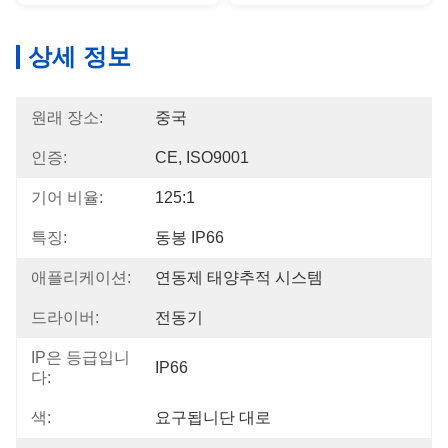
상세 정보
원래 장소:
중국
인증:
CE, ISO9001
기어 비율:
125:1
특징:
동봉 IP66
애플리케이션:
연동제 태양추적 시스템
드라이버:
전동기
IP은 등급입니
IP66
다:
색:
요구됩니단 대로