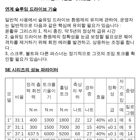
연계 슬루잉 드라이브 기술
일반적 사용에서 슬유잉 드라이브 환원제의 유지에 관하여, 운영자
는 일반적으로 다음과 같은 핵심에 유의할 필요가 있습니다 :
윤활유 그리스의 1, 적시 충진, 약 5년의 정상적 급유 시간
2, 슬유잉 드라이브 환원제의 정확성을 눈금 보정할 필요성은 웨어
격차를 제거하기 위해 회전 에러를 발견하고, 상응하는 조정을 합니
다 ;
3, 스크루, 볼트와 다른 파스너는 정기적으로 그것의 조임 토크를 확
인할 필요가 있습니다.
SE 시리즈의 성능 파라미터
자
정격 출
토크를
축상
홀딩
경하
정확
기
력 회전
기울이
의 부
중량
모
토크
중
성
로
비율
력
기
하
효율
델
킹
킬로
N.m
N.m
N.m
나트
나트
급
예
그램
1"
31:1
400
1000
1800
22
12
40%
≤0.1
예
6
3"
31:1
300
1500
7000
30
15
40%
≤0.1
예
9
5"
37:1
637.5
6000
9200
68
27
40%
≤0.1
예
14