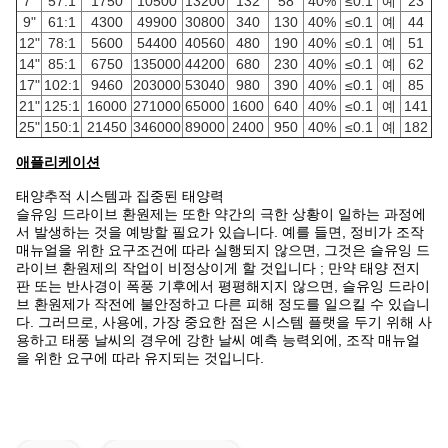
7"
57:1
1750
10500
13200
132
58
40%
≤0.1
예
23
9"
61:1
4300
49900
30800
340
130
40%
≤0.1
예
44
12"
78:1
5600
54400
40560
480
190
40%
≤0.1
예
51
14"
85:1
6750
135000
44200
680
230
40%
≤0.1
예
62
17"
102:1
9460
203000
53040
980
390
40%
≤0.1
예
85
21"
125:1
16000
271000
65000
1600
640
40%
≤0.1
예
141
25"
150:1
21450
346000
89000
2400
950
40%
≤0.1
예
182
애플리케이션
태양추적 시스템과 집중된 태양력
슬유잉 드라이브 환원제는 또한 약간의 극한 상황이 일하는 과정에
서 발생하는 것을 예방할 필요가 있습니다. 예를 들면, 정비가 조작
매뉴얼을 위한 요구조건에 따라 실행되지 않으면, 그것은 슬유잉 드
라이브 환원제의 작업이 비정상이게 할 것입니다 ; 만약 태양 전지
판 또는 반사경이 폭풍 기후에서 평평해지지 않으면, 슬유잉 드라이
브 환원제가 작전에 불안정하고 다른 피해 정도를 일으킬 수 있습니
다. 그러므로, 사용에, 가장 중요한 점은 시스템 플랫을 두기 위해 사
용하고 태풍 날씨의 경우에 강한 날씨 예측 능력외에, 조작 매뉴얼
을 위한 요구에 따라 유지되는 것입니다.