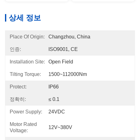
상세 정보
Place Of Origin:
Changzhou, China
인증:
ISO9001, CE
Installation Site:
Open Field
Tilting Torque:
1500~112000Nm
Protect:
IP66
정확히:
≤ 0.1
Power Supply:
24VDC
Motor Rated
12V~380V
Voltage: