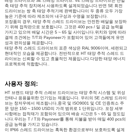
레딩 드라이브와 SE 스레잉 드라이브. VE 스레잉 드라이브는 단일
축 태양 추적 장치에서 사용하도록 설계되었습니다.반면 SE 회전
드라이브는 쌍 축 태양 추적기에 완벽합니다이 두 종류 모두 가장
높은 기준에 따라 제조되어 내구성과 수명을 보장합니다.
포장품의 경우, 태양 추적 스레드 드라이브는 안전한 배달을 보장하
기 위해 접착판으로 보호됩니다. 그것은 400 pcs / 일 공급 능력을
가지고 있으며 배달 시간은 5 ~ 65 일 사이입니다.위치와 양에 따라
결제 조건에는 T/T와 Payoneer가 포함되어 있어 고객들에게 유연
성과 편의성을 제공합니다.
태양 추적 스레드 드라이브의 표준 색상은 RAL 9006이며, 세련되고
현대적인 모습을 제공합니다. 전반적으로 HT 태양 추적 스레드 드
라이브는 신뢰할 수 있고 효율적인 제품입니다.다양한 태양 에너지
프로젝트에 적합합니다..
사용자 정의:
HT 브랜드 태양 추적 스레브 드라이브는 태양 추적 시스템 및 위성
안테나 응용을위한 인기있는 제품입니다. 우리의 SE 스레빙 드라이
브는 창저우에서 제조됩니다,중국 및 ISO9001 및 CE 인증최소 주
문 양은 150 ~ 1500 USD의 가격 범위로 1 단위입니다. 포장 세부
사항에는 접착재가 포함되어 있으며 배송 시간은 5 ~ 65 일 정도입
니다.우리는 T / T와 Payoneer를 통해 지불을 받아 매일 400 pcs의
공급 능력을 가지고 있습니다.
이 IP66 스레드 드라이브는 혹독한 환경으로부터 보호하도록 설계