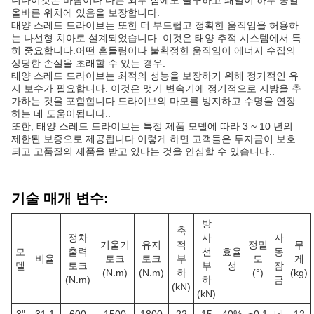
니다이것은 바람이나 다른 외부 힘에도 불구하고 패널이 하루 종일
올바른 위치에 있음을 보장합니다.
태양 스레드 드라이브는 또한 더 부드럽고 정확한 움직임을 허용하
는 나선형 치아로 설계되었습니다. 이것은 태양 추적 시스템에서 특
히 중요합니다.어떤 흔들림이나 불확정한 움직임이 에너지 수집의
상당한 손실을 초래할 수 있는 경우.
태양 스레드 드라이브는 최적의 성능을 보장하기 위해 정기적인 유
지 보수가 필요합니다. 이것은 맷기 변속기에 정기적으로 지방을 추
가하는 것을 포함합니다.드라이브의 마모를 방지하고 수명을 연장
하는 데 도움이됩니다..
또한, 태양 스레드 드라이브는 특정 제품 모델에 따라 3 ~ 10 년의
제한된 보증으로 제공됩니다.이렇게 하면 고객들은 투자금이 보호
되고 고품질의 제품을 받고 있다는 것을 안심할 수 있습니다..
기술 매개 변수:
방
축
정차
사
자
기울기
유지
적
정밀
무
모
출력
선
효율
동
비율
토크
토크
부
도
게
델
토크
부
성
잠
(N.m)
(N.m)
하
(°)
(kg)
(N.m)
하
금
(kN)
(kN)