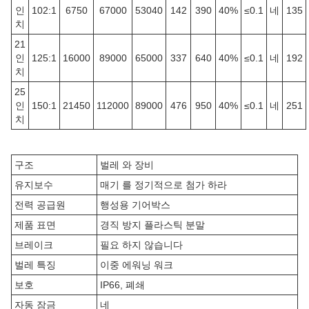
인
102:1
6750
67000
53040
142
390
40%
≤0.1
네
135
치
21
인
125:1
16000
89000
65000
337
640
40%
≤0.1
네
192
치
25
인
150:1
21450
112000
89000
476
950
40%
≤0.1
네
251
치
구조
벌레 와 장비
유지보수
매기 를 정기적으로 첨가 하라
전력 공급원
행성용 기어박스
제품 표면
경직 방지 플라스틱 분말
브레이크
필요 하지 않습니다
벌레 특징
이중 에워닝 워크
보호
IP66, 폐쇄
자동 잠금
네