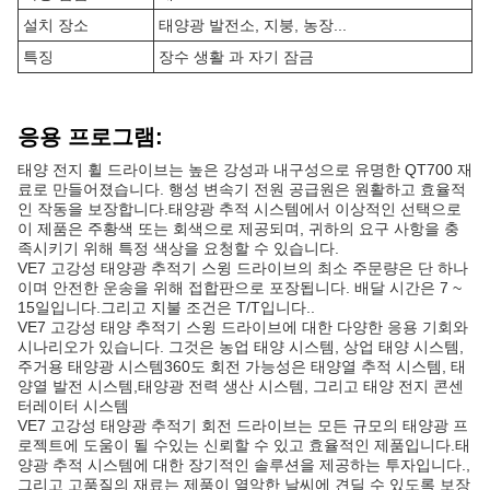
설치 장소
태양광 발전소, 지붕, 농장...
특징
장수 생활 과 자기 잠금
응용 프로그램:
태양 전지 휠 드라이브는 높은 강성과 내구성으로 유명한 QT700 재
료로 만들어졌습니다. 행성 변속기 전원 공급원은 원활하고 효율적
인 작동을 보장합니다.태양광 추적 시스템에서 이상적인 선택으로
이 제품은 주황색 또는 회색으로 제공되며, 귀하의 요구 사항을 충
족시키기 위해 특정 색상을 요청할 수 있습니다.
VE7 고강성 태양광 추적기 스윙 드라이브의 최소 주문량은 단 하나
이며 안전한 운송을 위해 접합판으로 포장됩니다. 배달 시간은 7 ~
15일입니다.그리고 지불 조건은 T/T입니다..
VE7 고강성 태양 추적기 스윙 드라이브에 대한 다양한 응용 기회와
시나리오가 있습니다. 그것은 농업 태양 시스템, 상업 태양 시스템,
주거용 태양광 시스템360도 회전 가능성은 태양열 추적 시스템, 태
양열 발전 시스템,태양광 전력 생산 시스템, 그리고 태양 전지 콘센
터레이터 시스템
VE7 고강성 태양광 추적기 회전 드라이브는 모든 규모의 태양광 프
로젝트에 도움이 될 수있는 신뢰할 수 있고 효율적인 제품입니다.태
양광 추적 시스템에 대한 장기적인 솔루션을 제공하는 투자입니다.,
그리고 고품질의 재료는 제품이 열악한 날씨에 견딜 수 있도록 보장