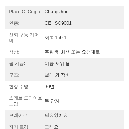
Place Of Origin:
Changzhou
인증:
CE, ISO9001
선회 구동 기어
최고 150:1
비:
색상:
주황색, 회색 또는 요청대로
웜 기능:
이중 포위 웜
구조:
벌레 와 장비
현장 수명:
30년
스레브 드라이브
두 단계
느림:
브레이크:
필요없어요
자기 로킹:
그래요