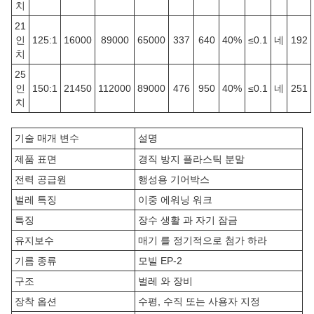
치
21
인
125:1
16000
89000
65000
337
640
40%
≤0.1
네
192
치
25
인
150:1
21450
112000
89000
476
950
40%
≤0.1
네
251
치
기술 매개 변수
설명
제품 표면
경직 방지 플라스틱 분말
전력 공급원
행성용 기어박스
벌레 특징
이중 에워닝 워크
특징
장수 생활 과 자기 잠금
유지보수
매기 를 정기적으로 첨가 하라
기름 종류
모빌 EP-2
구조
벌레 와 장비
장착 옵션
수평, 수직 또는 사용자 지정