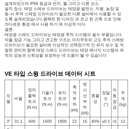
설계되었으며 IP66 등급과 먼지, 물,그리고 다른 요소.
설치 장소: 태양 스레브 드라이브는 태양광 발전소, 지붕, 농장 및
동-서 추적 스레빙 드라이브가 필요한 다른 설비에서 사용할 수 있
도록 설계되었습니다.콤팩트 한 디자인 과 견고 한 건축 으로 인해
까다로운 환경 에서 사용 하기 에 이상적 이다.
결론:
태양광 스레드 드라이브는 태양광 추적 시스템의 필수 부품입니다.
자율 잠금 기능,그리고 견고한 구조는 아지무트와 고도 추적 스레빙
드라이브가 필요한 설비에 이상적인 선택정기적 인 유지 보수 및 적
절한 관리와 함께 태양 스레드 드라이브는 태양 에너지 시스템의 최
적의 성능과 신뢰성을 보장하는 데 도움이 될 수 있습니다.
VE 타입 스윙 드라이브 데이터 시트
방
축
정차
사
자
기울기
유지
적
정밀
무
모
출력
선
효율
동
비율
토크
토크
부
도
게
델
토크
부
성
잠
(N.m)
(N.m)
하
(°)
(kg)
(N.m)
하
금
(kN)
(kN)
3"
31:1
600
1500
1800
22
15
40%
≤0.1
네
12