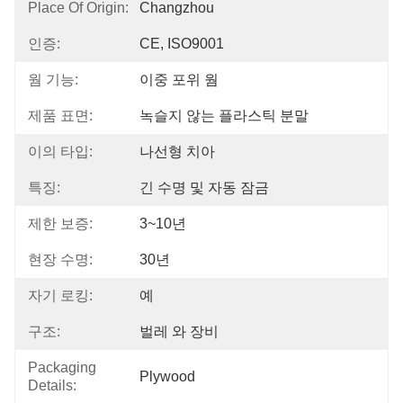
Place Of Origin:
Changzhou
인증:
CE, ISO9001
웜 기능:
이중 포위 웜
제품 표면:
녹슬지 않는 플라스틱 분말
이의 타입:
나선형 치아
특징:
긴 수명 및 자동 잠금
제한 보증:
3~10년
현장 수명:
30년
자기 로킹:
예
구조:
벌레 와 장비
Packaging
Plywood
Details: