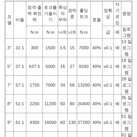
자
정격 출
토크를
축상
경하
홀딩
정확
기
력 회전
기울이
의
중량
모
중
토크
성
로
비율
력
기
부하
효율
델
킹
킬로
N.m
N.m
나트
나트
N.m
급
예
그램
13 킬
3"
31:1
300
1500
3.6
15
7000
40%
≤0.1
예
로그
램
18 킬
5"
37:1
637.5
5000
16
27
9200
40%
≤0.1
예
로그
램
28 킬
7"
57:1
1750
7000
34
58
13200
40%
≤0.1
예
로그
램
35 킬
8"
51:1
2250
11200
50
80
20400
40%
≤0.1
예
로그
램
51 킬
9"
61:1
4300
16000
60
130
27200
40%
≤0.1
예
로그
램
61 킬