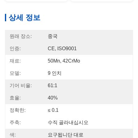
상세 정보
원래 장소:
중국
인증:
CE, ISO9001
재료:
50Mn, 42CrMo
모델:
9 인치
기어 비율:
61:1
효율:
40%
정확한:
≤ 0.1
주축:
수직 골라내십시오
색:
요구됩니단 대로