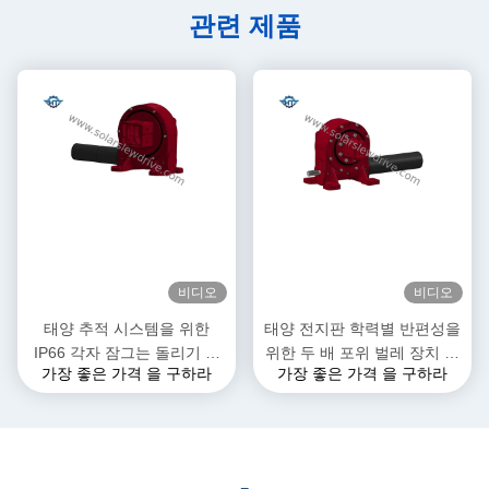
관련 제품
비디오
비디오
태양 추적 시스템을 위한
태양 전지판 학력별 반편성을
IP66 각자 잠그는 돌리기 드
위한 두 배 포위 벌레 장치 선
가장 좋은 가격 을 구하라
가장 좋은 가격 을 구하라
라이브 흡진기 변속기
회 드라이브