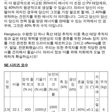
지 더 평균적으로 비교된 35%까지 에너지 더 조정 산 PV 태양계와,
및 40%까지 평균적으로 생성할 수 있습니다. 따라서 당신이 사는
떨어져 격자인 경우에 당신이 그것을 가장 필요로 할 때, 그 40%를
위탁하는 건전지를 위한 에너지 더 의미합니다. 그리고 당신이 당신
이 당신의 전력 등을 맞댄 에너지를 판매할 수 있는 지역에서 인 경
우에, 그것은 40% 투자 수익 더입니다.
Hangtuo는 수평한 단 하나 축선 태양 추적자 이중 축선 태양 추적자
등과 같은 태양 학력별 반편성의 각종 종류를 위한 24vdc 장치 모터
를 가진 완전한 회전 드라이브를 제조하고는 그리고 offerring를 연
구, 발달, 전문화했습니다. 우리는 또한 추적자를 위한 적당한 관제
사를 건의해서 좋습니다. 따라서 정보 더를 위해 저희에게 오늘 연
락하게 확실하십시오!
SE 시리즈 모수
보전되
자
정격 출
기울기
기 토
광선
모
축 짐
효율
정밀
동
무게
비율
력 토크
토크
크
짐
형
(kN)
성
도 (°)
폐
(kg)
(N.m)
(N.m)를
(N.m)
(kN)
쇄
를
그
렇
1800
1개
32:1
400
1000년
22
12
40%
≤0.1
습
6