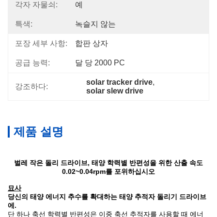
각자 자물쇠:
예
특색:
녹슬지 않는
포장 세부 사항:
합판 상자
공급 능력:
달 당 2000 PC
solar tracker drive
, 
강조하다:
solar slew drive
제품 설명
벌레 작은 돌리 드라이브, 태양 학력별 반편성을 위한 산출 속도
0.02~0.04rpm를 포위하십시오
묘사
당신의 태양 에너지 추수를 확대하는 태양 추적자 돌리기 드라이브
에.
단 하나 축선 학력별 반편성은 이중 축선 추적자를 사용할 때 에너