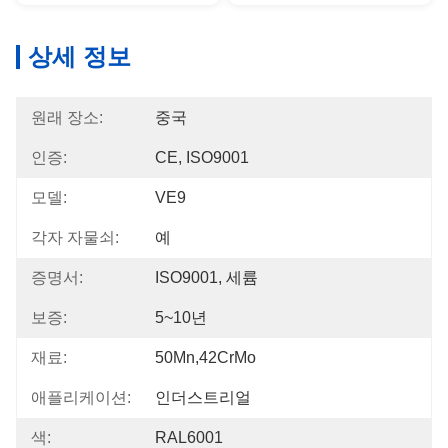
상세 정보
원래 장소:
중국
인증:
CE, ISO9001
모델:
VE9
각자 자물쇠:
예
증명서:
ISO9001, 세륨
보증:
5~10년
재료:
50Mn,42CrMo
애플리케이션:
인더스트리얼
색:
RAL6001