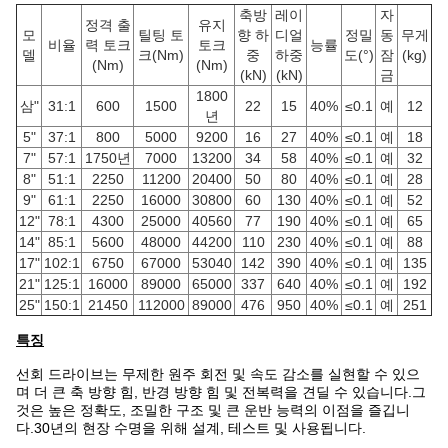
축방
레이
자
정격 출
유지
모
틸팅 토
향 하
디얼
정밀
동
무게
비율
력 토크
토크
능률
델
크(Nm)
중
하중
도(°)
잠
(kg)
(Nm)
(Nm)
(kN)
(kN)
금
1800
삼"
31:1
600
1500
22
15
40%
≤0.1
예
12
년
5"
37:1
800
5000
9200
16
27
40%
≤0.1
예
18
7"
57:1
1750년
7000
13200
34
58
40%
≤0.1
예
32
8"
51:1
2250
11200
20400
50
80
40%
≤0.1
예
28
9"
61:1
2250
16000
30800
60
130
40%
≤0.1
예
52
12"
78:1
4300
25000
40560
77
190
40%
≤0.1
예
65
14"
85:1
5600
48000
44200
110
230
40%
≤0.1
예
88
17"
102:1
6750
67000
53040
142
390
40%
≤0.1
예
135
21"
125:1
16000
89000
65000
337
640
40%
≤0.1
예
192
25"
150:1
21450
112000
89000
476
950
40%
≤0.1
예
251
특징
선회 드라이브는 무제한 원주 회전 및 속도 감소를 실현할 수 있으
며 더 큰 축 방향 힘, 반경 방향 힘 및 전복력을 견딜 수 있습니다.그
것은 높은 정확도, 조밀한 구조 및 큰 운반 능력의 이점을 즐깁니
다.30년의 현장 수명을 위해 설계, 테스트 및 사용됩니다.