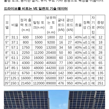
홀딩 토크, 용이한 설치, 유지 무료 기타 등등으로 특징을 이룹니다.
드라이브를 비트는 VE 일련의 기술 데이터
보유하
자
정격 출
굴대
광선
모
틸팅 토
는 토
정확
기
중량
비율
력 토크
로드
로드
효율
델
크(n.m)
크
성 (')
로
(KG)
(n.m)
(kN)
(kN)
(n.m)
킹
3"
31:1
600
1500
1800
22
15
40%
≤0.1
예
12
5"
37:1
800
5000
9200
16
27
40%
≤0.1
예
18
7"
57:1
1750
7000
13200
34
58
40%
≤0.1
예
32
8"
51:1
2250
11200
20400
50
80
40%
≤0.1
예
28
9"
61:1
2250
16000
30800
60
130
40%
≤0.1
예
52
12"
78:1
4300
25000
40560
77
190
40%
≤0.1
예
65
14"
85:1
5600
48000
44200
110
230
40%
≤0.1
예
88
17"
102:1
6750
67000
53040
142
390
40%
≤0.1
예
135
21"
125:1
16000
89000
65000
337
640
40%
≤0.1
예
192
25"
150:1
21450
112000
89000
476
950
40%
≤0.1
예
251