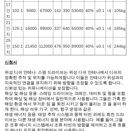
17
인
102:1
9460
67000
142
390
53040
40%
≤0.1
네
105kg
치
21
인
125:1
16000
89000
337
640
65000
40%
≤0.1
네
185kg
치
25
인
150:1
21450
112000
476
950
89000
40%
≤0.1
네
244kg
치
신청서
위성 디쉬 안테나: 스윙 드라이브는 위성 디쉬 안테나에서 디쉬의
정확한 추적 및 위치를 가능하게합니다.이들은 안테나가 위성과의
지속적인 연결을 유지하기 위해 방향을 조정할 수 있도록 합니다.,
신뢰성 있는 커뮤니케이션을 보장합니다.
해상 및 해상 응용: 스레잉 드라이브는 크레인, 대비트 및 윙을 포함
하여 해상 및 해상 장비에서 일반적으로 사용됩니다.그들은 가혹 한
해양 환경 에서 무거운 짐 을 회전 시키고 들어 올리는 것 을 용이 하
게 한다, 해상 석유 기구, 선박, 항구 운영과 같은.
재생 에너지 응용: 태양 추적 시스템과 풍력 터빈 외에도 회전 드라
이브는 다른 재생 에너지 응용 분야에 사용됩니다. 예를 들어,그들
은 조류 에너지 시스템에서 조류 터빈의 방향을 제어하고 조류 흐름
의 에너지 포집을 최적화하는 데 사용됩니다..