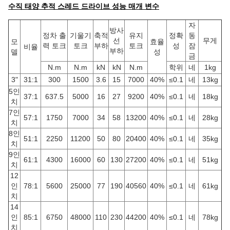
수직 태양 추적 스레드 드라이브 성능 매개 변수
자
방사
정차 출
기울기
축적
유지
정확
동
선
무게
모
효율
력 토크
토크
부하
토크
성
잠
비율
부하
델
성
금
N.m
N.m
kN
kN
N.m
학위
네
1kg
3"
31:1
300
1500
3.6
15
7000
40%
≤0.1
네
13kg
5인
37:1
637.5
5000
16
27
9200
40%
≤0.1
네
18kg
치
7인
57:1
1750
7000
34
58
13200
40%
≤0.1
네
28kg
치
8인
51:1
2250
11200
50
80
20400
40%
≤0.1
네
35kg
치
9인
61:1
4300
16000
60
130
27200
40%
≤0.1
네
51kg
치
12
인
78:1
5600
25000
77
190
40560
40%
≤0.1
네
61kg
치
14
인
85:1
6750
48000
110
230
44200
40%
≤0.1
네
78kg
치